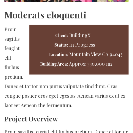
Moderats eloquenti
Proin
BuildingX
Client:
sagittis
In Progress
Status:
feugiat
Mountain View CA 94043
Location:
elit
Approx: 330,000 m2
Building Area:
finibus
pretium.
Donec et tortor non purus vulputate tincidunt. Cras
congue posuer eros eget egestas. Aenean varius ex ut ex
laoreet Aenean the fermentum.
Project Overview
Proin sagittis feugiat elit finibus pretium. Donec et tortor